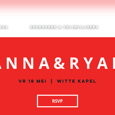
026
SPONSOREN & VRIJWILLIGERS
 N N A & R Y A
vr 18 mei
  |  
Witte Kapel
RSVP