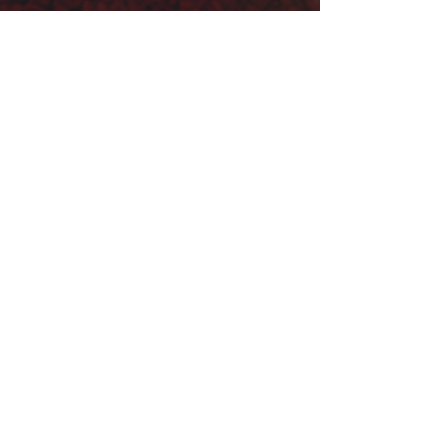
ALGEMEEN
Het bestuur
CONTAC
T
Contactgegeven
s
What The FAQ?
FOTO'S DOOR:
MVD PHOTOGRAPHY