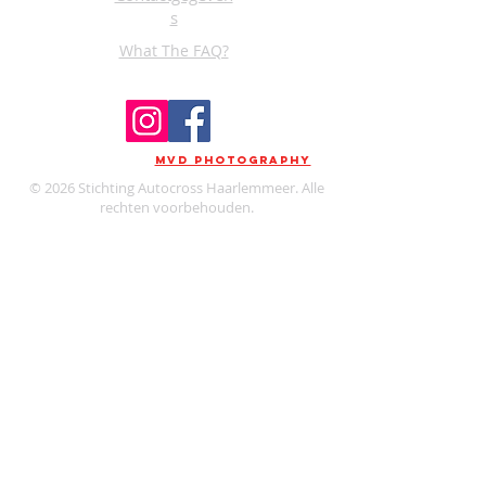
s
What The FAQ?
FOTO'S DOOR:
MVD PHOTOGRAPHY
© 2026 Stichting Autocross Haarlemmeer. Alle
rechten voorbehouden.