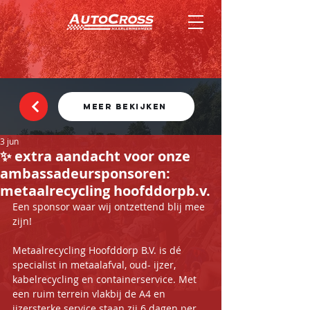
MEER BEKIJKEN
3 jun
✨ extra aandacht voor onze
ambassadeursponsoren:
metaalrecycling hoofddorpb.v.
Een sponsor waar wij ontzettend blij mee 
zijn!
Metaalrecycling Hoofddorp B.V. is dé 
specialist in metaalafval, oud- ijzer, 
kabelrecycling en containerservice. Met 
een ruim terrein vlakbij de A4 en 
ijzersterke service staan zij 6 dagen per 