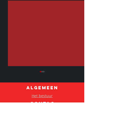
ALGEMEEN
Het bestuur
Belangrijk!!!
CONTAC
T
✨ extra aanda
Contactgegeven